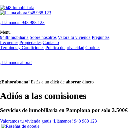
¡Llámanos! 948 988 123
Menu
948Inmobiliaria
Sobre nosotros
Valora tu vivienda
Preguntas
frecuentes
Propiedades
Contacto
Términos y Condiciones
Política de privacidad
Cookies
¡Llámanos ahora!
¡Enhorabuena!
Estás a un
click
de
ahorrar
dinero
Adiós
a las
comisiones
Servicios de inmobiliaria en Pamplona por solo
3.500€
Valoramos tu vivienda gratis
¡Llámanos! 948 988 123